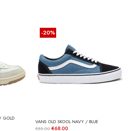
-20%
/ GOLD
VANS OLD SKOOL NAVY / BLUE
O
O
€
68.00
€
85.00