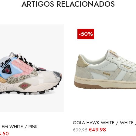
ARTIGOS RELACIONADOS
-50%
GOLA HAWK WHITE / WHITE 
 EM WHITE / PINK
O
O
€
49.98
€
99.95
O
4.50
preço
preço