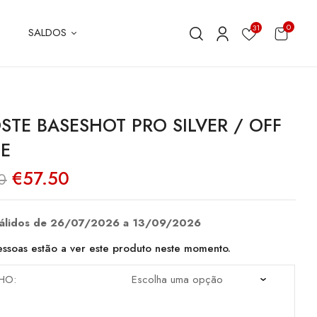
0
31
SALDOS
STE BASESHOT PRO SILVER / OFF
E
O
O
€
57.50
0
preço
preço
original
atual
era:
é:
€115.00.
€57.50.
válidos de 26/07/2026 a 13/09/2026
ssoas estão a ver este produto neste momento.
HO