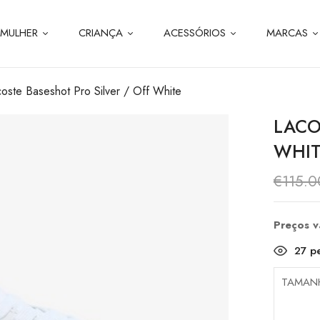
MULHER
CRIANÇA
ACESSÓRIOS
MARCAS
oste Baseshot Pro Silver / Off White
LACO
WHIT
€
115.0
Preços 
27
pe
TAMAN