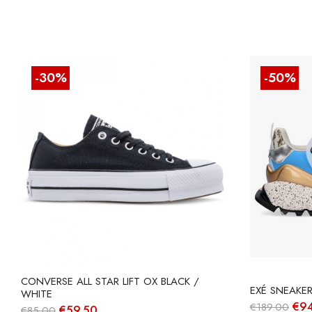
-30%
-50%
CONVERSE ALL STAR LIFT OX BLACK /
EXÉ SNEAKER
WHITE
O
€
9
€
189.00
O
O
€
59.50
€
85.00