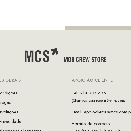
ço
preço
original
atual
inal
atual
era:
é:
é:
€99.95.
€49.98.
9.00.
€94.50.
S GERAIS
APOIO AO CLIENTE
ondições
Tel: 914 907 635
(Chamada para rede móvel nacional)
tregas
evoluções
Email:
apoiocliente@mcs.com.p
 Privacidade
Horário de contacto:
clamações Electrónico
Dias úteis das 10h as 19h