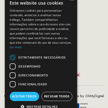
Este website usa cookies
Email:
apoiocliente@mcs.com.pt
Utilizamos cookies para personalizar
conteúdo, anúncios e analisar nosso
Horário de contacto:
tráfego. Também compartilhamos
Dias úteis das 10h as 19h
informações sobre o uso do nosso site com
nossos parceiros de publicidade e análise,
que podem combiná-las com outras
SEGUE-NOS
informações que você forneceu a eles ou
que eles coletaram do uso de seus serviços.
Ler mais
ESTRITAMENTE NECESSÁRIOS
PAGAMENTOS SEGUROS
DESEMPENHO
DIRECIONAMENTO
FUNCIONALIDADE
©2020 - 2026 MCS - Mob Crew Store | Made by
OhMyDigital
ACEITAR TODOS
RECUSAR TODOS
MOSTRAR DETALHES