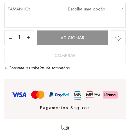
TAMANHO
Quantidade
ADICIONAR
de
T-
COMPRAR
Shirt
>
Consulte as tabelas de tamanhos
Dickies
Wakefield
Cloud
Off
White
Pagamentos Seguros