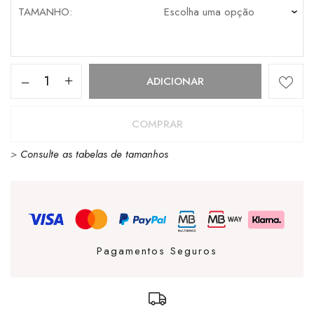
TAMANHO
Quantidade
ADICIONAR
de
T-
COMPRAR
Shirt
>
Consulte as tabelas de tamanhos
Timberland
Linear
Logo
Black
Pagamentos Seguros