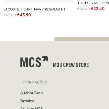
T-SHIRT VANS STY
O
O
€
22.40
€
32.00
LACOSTE T-SHIRT NAVY REGULAR FIT
preço
pr
O
O
€
45.50
€
65.00
original
at
preço
preço
era:
é:
original
atual
€32.00.
€2
era:
é:
€65.00.
€45.50.
INFORMAÇÕES
A Minha Conta
Favoritos
As Lojas MCS