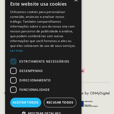
Email:
apoiocliente@mcs.com.pt
Este website usa cookies
Horário de contacto:
Utilizamos cookies para personalizar
Dias úteis das 10h as 19h
conteúdo, anúncios e analisar nosso
tráfego. Também compartilhamos
informações sobre o uso do nosso site com
nossos parceiros de publicidade e análise,
SEGUE-NOS
que podem combiná-las com outras
informações que você forneceu a eles ou
que eles coletaram do uso de seus serviços.
Ler mais
PAGAMENTOS SEGUROS
ESTRITAMENTE NECESSÁRIOS
DESEMPENHO
DIRECIONAMENTO
FUNCIONALIDADE
©2020 - 2026 MCS - Mob Crew Store | Made by
OhMyDigital
ACEITAR TODOS
RECUSAR TODOS
MOSTRAR DETALHES