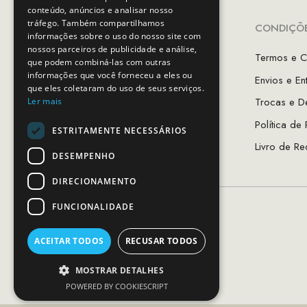
conteúdo, anúncios e analisar nosso
tráfego. Também compartilhamos
INFORMAÇÕES
CONDIÇÕE
informações sobre o uso do nosso site com
nossos parceiros de publicidade e análise,
A Minha Conta
Termos e C
que podem combiná-las com outras
informações que você forneceu a eles ou
Favoritos
Envios e En
que eles coletaram do uso de seus serviços.
As Lojas MCS
Trocas e D
Ler mais
Sobre Nós
Política de
ESTRITAMENTE NECESSÁRIOS
Guia de Tamanhos
Livro de Re
DESEMPENHO
DIRECIONAMENTO
FUNCIONALIDADE
ACEITAR TODOS
RECUSAR TODOS
MOSTRAR DETALHES
POWERED BY COOKIESCRIPT