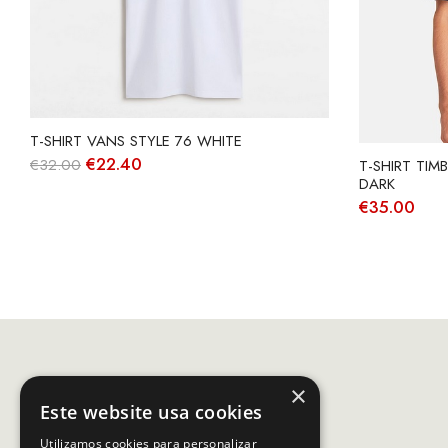
T-SHIRT VANS STYLE 76 WHITE
O
O
€
22.40
€
32.00
T-SHIRT TIM
preço
preço
DARK
original
atual
€
35.00
era:
é:
€32.00.
€22.40.
×
Este website usa cookies
Utilizamos cookies para personalizar