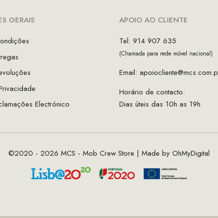
S GERAIS
APOIO AO CLIENTE
ondições
Tel: 914 907 635
(Chamada para rede móvel nacional)
tregas
evoluções
Email:
apoiocliente@mcs.com.p
 Privacidade
Horário de contacto:
clamações Electrónico
Dias úteis das 10h as 19h
©2020 - 2026 MCS - Mob Crew Store | Made by
OhMyDigital