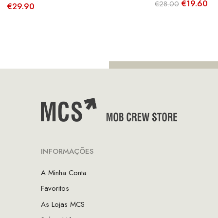
O
O
€
19.60
€
28.00
€
29.90
preço
pr
original
at
era:
é:
€28.00.
€1
INFORMAÇÕES
A Minha Conta
Favoritos
As Lojas MCS