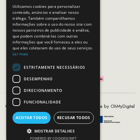
Horário de contacto:
Utilizamos cookies para personalizar
Dias úteis das 10h as 19h
conteúdo, anúncios e analisar nosso
tráfego. Também compartilhamos
informações sobre o uso do nosso site com
nossos parceiros de publicidade e análise,
SEGUE-NOS
que podem combiná-las com outras
informações que você forneceu a eles ou
que eles coletaram do uso de seus serviços.
Ler mais
PAGAMENTOS SEGUROS
ESTRITAMENTE NECESSÁRIOS
DESEMPENHO
DIRECIONAMENTO
FUNCIONALIDADE
©2020 - 2026 MCS - Mob Crew Store | Made by
OhMyDigital
ACEITAR TODOS
RECUSAR TODOS
MOSTRAR DETALHES
POWERED BY COOKIESCRIPT