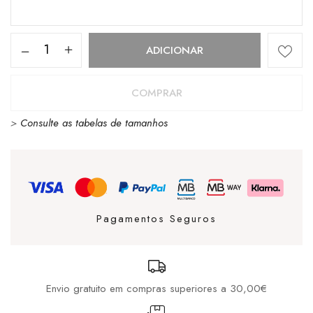
Quantidade
ADICIONAR
de
TIMBERLAND
COMPRAR
BOLSA
>
Consulte as tabelas de tamanhos
DARK
BLUE
Pagamentos Seguros
Envio gratuito em compras superiores a 30,00€