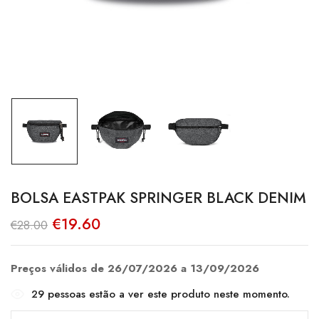
BOLSA EASTPAK SPRINGER BLACK DENIM
O
O
€
19.60
€
28.00
preço
preço
original
atual
era:
é:
€28.00.
€19.60.
Preços válidos de 26/07/2026 a 13/09/2026
29
pessoas estão a ver este produto neste momento.