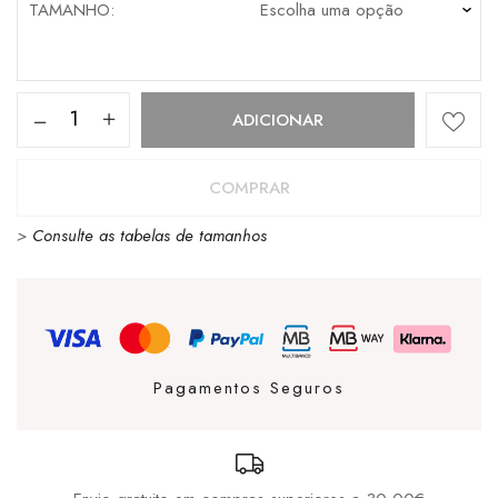
TAMANHO
Quantidade
ADICIONAR
de
Bolsa
COMPRAR
Eastpak
>
Consulte as tabelas de tamanhos
Springer
Black
Denim
Pagamentos Seguros