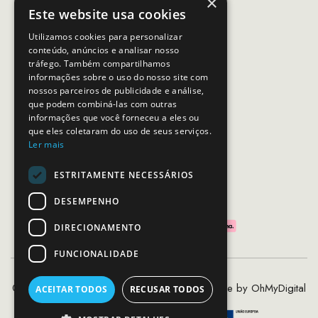
×
(Chamada para rede móvel nacional)
Este website usa cookies
Email:
apoiocliente@mcs.com.pt
Utilizamos cookies para personalizar
conteúdo, anúncios e analisar nosso
Horário de contacto:
tráfego. Também compartilhamos
Dias úteis das 10h as 19h
informações sobre o uso do nosso site com
nossos parceiros de publicidade e análise,
que podem combiná-las com outras
SEGUE-NOS
informações que você forneceu a eles ou
que eles coletaram do uso de seus serviços.
Ler mais
ESTRITAMENTE NECESSÁRIOS
PAGAMENTOS SEGUROS
DESEMPENHO
DIRECIONAMENTO
FUNCIONALIDADE
©2020 - 2026 MCS - Mob Crew Store | Made by
OhMyDigital
ACEITAR TODOS
RECUSAR TODOS