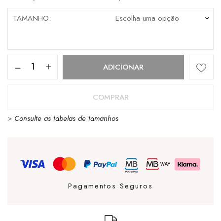
TAMANHO
Quantidade
ADICIONAR
de
TIMBERLAND
COMPRAR
TENIS
>
Consulte as tabelas de tamanhos
OLIVE
Pagamentos Seguros