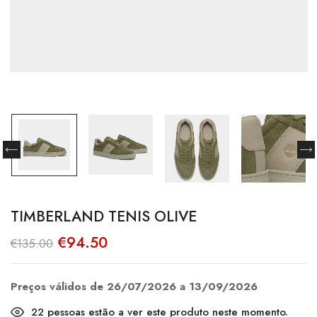
TIMBERLAND TENIS OLIVE
O
O
€
94.50
€
135.00
preço
preço
original
atual
era:
é:
€135.00.
€94.50.
Preços válidos de 26/07/2026 a 13/09/2026
22
pessoas estão a ver este produto neste momento.