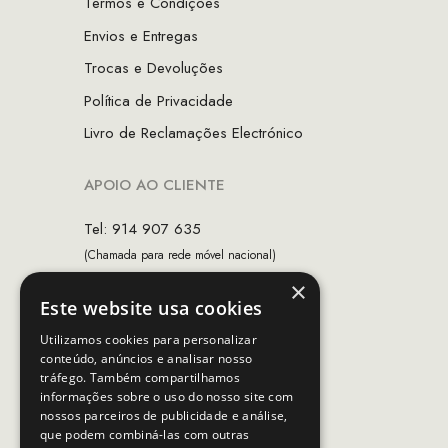
Termos e Condições
Envios e Entregas
Trocas e Devoluções
Política de Privacidade
Livro de Reclamações Electrónico
APOIO AO CLIENTE
Tel: 914 907 635
(Chamada para rede móvel nacional)
×
Email:
apoiocliente@mcs.com.pt
Este website usa cookies
Horário de contacto:
Utilizamos cookies para personalizar
Dias úteis das 10h as 19h
conteúdo, anúncios e analisar nosso
tráfego. Também compartilhamos
informações sobre o uso do nosso site com
nossos parceiros de publicidade e análise,
SEGUE-NOS
que podem combiná-las com outras