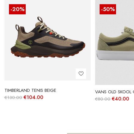
-20%
-50%
TIMBERLAND TENIS BEIGE
VANS OLD SKOOL 
O
O
€
104.00
€
130.00
O
O
€
40.00
€
80.00
preço
preço
preço
p
original
atual
original
at
era:
é:
era:
é:
€130.00.
€104.00.
€80.00.
€