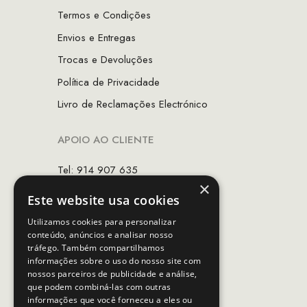
Termos e Condições
Envios e Entregas
Trocas e Devoluções
Política de Privacidade
Livro de Reclamações Electrónico
APOIO AO CLIENTE
Tel: 914 907 635
×
(Chamada para rede móvel nacional)
Este website usa cookies
Email:
apoiocliente@mcs.com.pt
Utilizamos cookies para personalizar
conteúdo, anúncios e analisar nosso
Horário de contacto:
tráfego. Também compartilhamos
Dias úteis das 10h as 19h
informações sobre o uso do nosso site com
nossos parceiros de publicidade e análise,
que podem combiná-las com outras
SEGUE-NOS
informações que você forneceu a eles ou