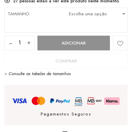
27
pessoas estão a ver este produto neste momento.
TAMANHO
Quantidade
ADICIONAR
de
UGG
COMPRAR
Classic
>
Consulte as tabelas de tamanhos
Mini
Dusted
Cocoa
Pagamentos Seguros