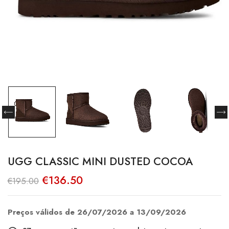
UGG CLASSIC MINI DUSTED COCOA
O
O
€
136.50
€
195.00
preço
preço
original
atual
era:
é:
€195.00.
€136.50.
Preços válidos de 26/07/2026 a 13/09/2026