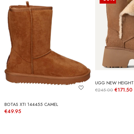
UGG NEW HEIGHT
O
€
171.50
€
245.00
preço
original
era:
BOTAS XTI 144455 CAMEL
€245.00
€
49.95