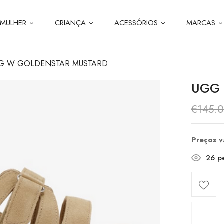
MULHER
CRIANÇA
ACESSÓRIOS
MARCAS
G W GOLDENSTAR MUSTARD
UGG 
€
145.
Preços 
26
pe