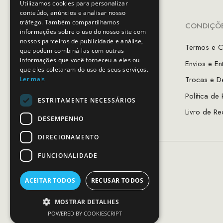
Utilizamos cookies para personalizar
conteúdo, anúncios e analisar nosso
tráfego. Também compartilhamos
INFORMAÇÕES
CONDIÇÕE
informações sobre o uso do nosso site com
nossos parceiros de publicidade e análise,
A Minha Conta
Termos e C
que podem combiná-las com outras
informações que você forneceu a eles ou
Favoritos
Envios e En
que eles coletaram do uso de seus serviços.
As Lojas MCS
Trocas e D
Ler mais
Sobre Nós
Política de
ESTRITAMENTE NECESSÁRIOS
Guia de Tamanhos
Livro de Re
DESEMPENHO
DIRECIONAMENTO
FUNCIONALIDADE
ACEITAR TODOS
RECUSAR TODOS
MOSTRAR DETALHES
POWERED BY COOKIESCRIPT