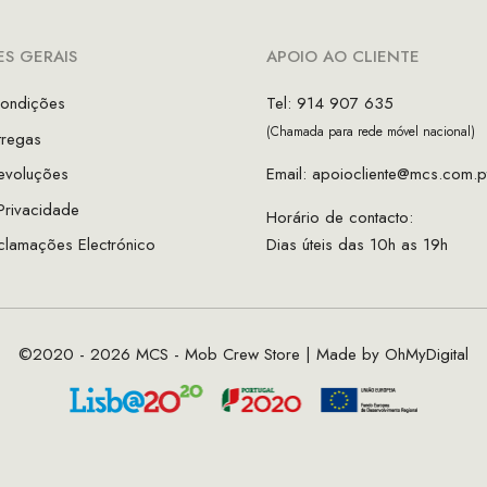
S GERAIS
APOIO AO CLIENTE
ondições
Tel: 914 907 635
(Chamada para rede móvel nacional)
tregas
evoluções
Email:
apoiocliente@mcs.com.p
 Privacidade
Horário de contacto:
clamações Electrónico
Dias úteis das 10h as 19h
©2020 - 2026 MCS - Mob Crew Store | Made by
OhMyDigital