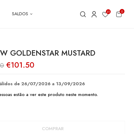
0
31
SALDOS
W GOLDENSTAR MUSTARD
O
O
€
101.50
00
preço
preço
original
atual
era:
é:
€145.00.
€101.50.
válidos de 26/07/2026 a 13/09/2026
ssoas estão a ver este produto neste momento.
COMPRAR