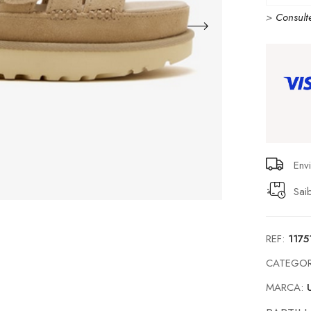
>
Consult
Env
Sai
REF:
117
CATEGOR
MARCA: