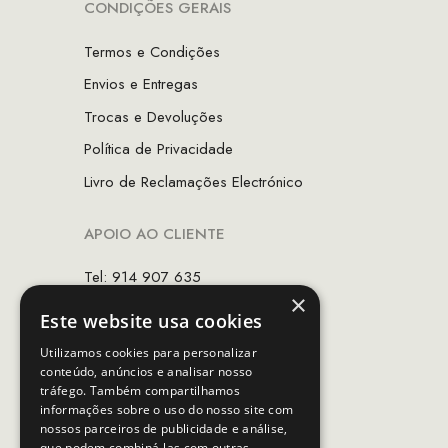
CONDIÇÕES GERAIS
Termos e Condições
Envios e Entregas
Trocas e Devoluções
Política de Privacidade
Livro de Reclamações Electrónico
APOIO AO CLIENTE
Tel: 914 907 635
×
(Chamada para rede móvel nacional)
Este website usa cookies
Email:
apoiocliente@mcs.com.pt
Utilizamos cookies para personalizar
conteúdo, anúncios e analisar nosso
Horário de contacto:
tráfego. Também compartilhamos
Dias úteis das 10h as 19h
informações sobre o uso do nosso site com
nossos parceiros de publicidade e análise,
que podem combiná-las com outras