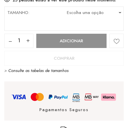
TAMANHO
Quantidade
ADICIONAR
de
VANS
COMPRAR
AUTHENTIC
>
Consulte as tabelas de tamanhos
RUST
BRONZE
Pagamentos Seguros