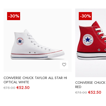
-30%
-30%
CONVERSE CHUCK TAYLOR ALL STAR HI
OPTICAL WHITE
CONVERSE CHUCK T
RED
O
O
€
52.50
€
75.00
preço
preço
O
O
€
52.50
€
75.00
original
atual
preço
pr
era:
é:
original
at
€75.00.
€52.50.
era:
é: