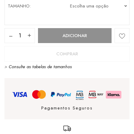
TAMANHO
Quantidade
ADICIONAR
de
Vans
COMPRAR
Knu
>
Consulte as tabelas de tamanhos
Skool
2TNE
Bordeaux
Pagamentos Seguros