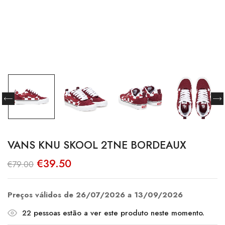
VANS KNU SKOOL 2TNE BORDEAUX
O
O
€
39.50
€
79.00
preço
preço
original
atual
era:
é:
€79.00.
€39.50.
Preços válidos de 26/07/2026 a 13/09/2026
22
pessoas estão a ver este produto neste momento.