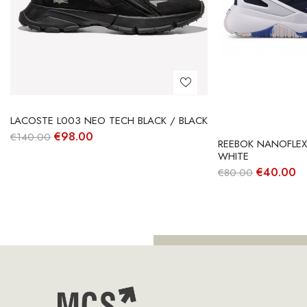
LACOSTE L003 NEO TECH BLACK / BLACK
O
O
€
98.00
€
140.00
REEBOK NANOFLEX
preço
preço
WHITE
original
atual
era:
é:
O
O
€
40.00
€
80.00
€140.00.
€98.00.
preço
p
original
at
era:
é:
€80.00.
€