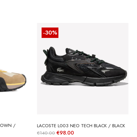
-30%
ROWN /
LACOSTE L003 NEO TECH BLACK / BLACK
O
O
€
98.00
€
140.00