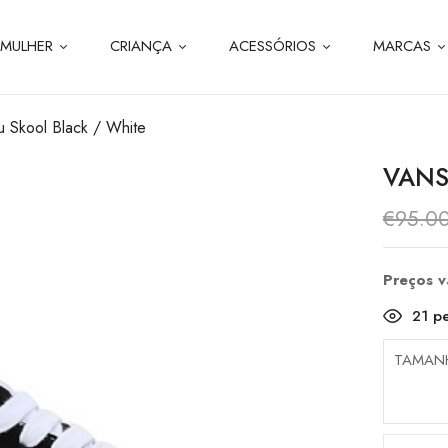
MULHER
CRIANÇA
ACESSÓRIOS
MARCAS
u Skool Black / White
VANS
€
95.0
Preços 
21
pe
TAMAN