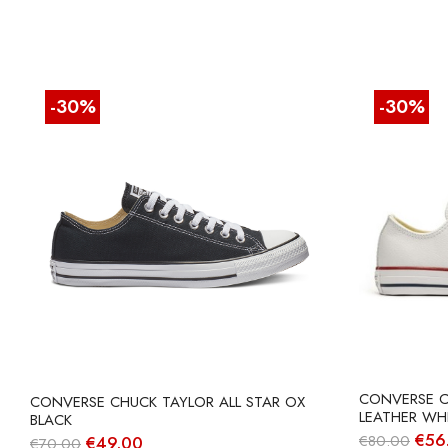
-30%
-30%
CONVERSE C
CONVERSE CHUCK TAYLOR ALL STAR OX
LEATHER WH
BLACK
O
€
56
O
O
€
80.00
€
49.00
€
70.00