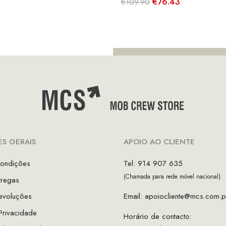
O
O
€
76.43
€
109.90
ço
preço
preço
preço
inal
atual
original
atual
é:
era:
é:
.00.
€56.00.
€109.90.
€76.43.
S GERAIS
APOIO AO CLIENTE
ondições
Tel: 914 907 635
(Chamada para rede móvel nacional)
tregas
evoluções
Email:
apoiocliente@mcs.com.p
 Privacidade
Horário de contacto: