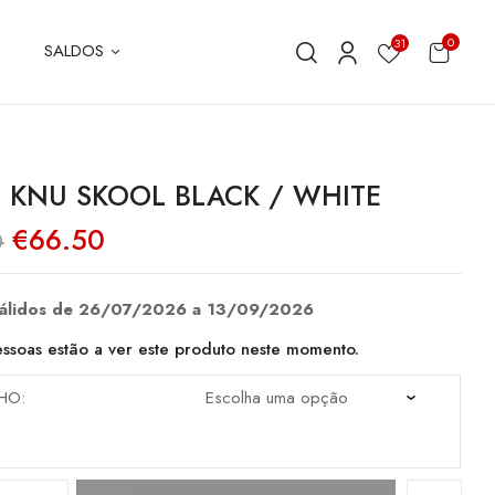
0
31
SALDOS
 KNU SKOOL BLACK / WHITE
O
O
€
66.50
0
preço
preço
original
atual
era:
é:
€95.00.
€66.50.
válidos de 26/07/2026 a 13/09/2026
ssoas estão a ver este produto neste momento.
HO