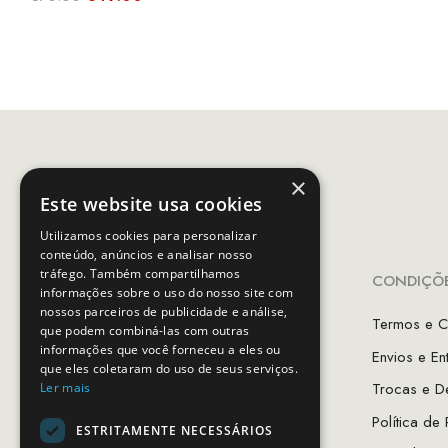
pre
preço
preço
orig
original
atual
era:
era:
é:
€80
€70.00.
€49.00.
×
Este website usa cookies
Utilizamos cookies para personalizar
conteúdo, anúncios e analisar nosso
tráfego. Também compartilhamos
INFORMAÇÕES
CONDIÇÕE
informações sobre o uso do nosso site com
nossos parceiros de publicidade e análise,
A Minha Conta
Termos e C
que podem combiná-las com outras
informações que você forneceu a eles ou
Favoritos
Envios e En
que eles coletaram do uso de seus serviços.
As Lojas MCS
Trocas e D
Ler mais
Sobre Nós
Política de
ESTRITAMENTE NECESSÁRIOS