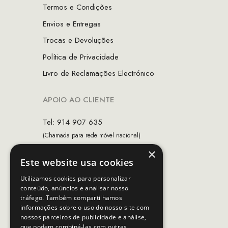
Termos e Condições
Envios e Entregas
Trocas e Devoluções
Política de Privacidade
Livro de Reclamações Electrónico
APOIO AO CLIENTE
Tel: 914 907 635
(Chamada para rede móvel nacional)
×
Email:
apoiocliente@mcs.com.pt
Este website usa cookies
Horário de contacto:
Utilizamos cookies para personalizar
Dias úteis das 10h as 19h
conteúdo, anúncios e analisar nosso
tráfego. Também compartilhamos
informações sobre o uso do nosso site com
nossos parceiros de publicidade e análise,
SEGUE-NOS
que podem combiná-las com outras