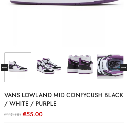
VANS LOWLAND MID CONFYCUSH BLACK
/ WHITE / PURPLE
O
O
€
55.00
€
110.00
preço
preço
original
atual
era:
é: