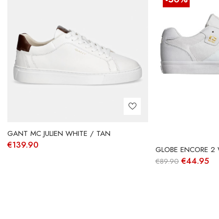
GANT MC JULIEN WHITE / TAN
€
139.90
GLOBE ENCORE 2 
O
O
€
44.95
€
89.90
preço
pr
original
at
era:
é:
€89.90.
€4