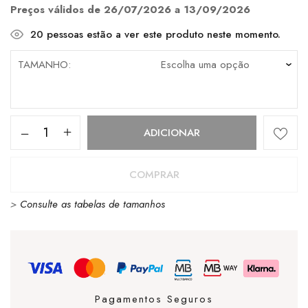
€110.00.
€55.00.
Preços válidos de 26/07/2026 a 13/09/2026
20
pessoas estão a ver este produto neste momento.
TAMANHO
Quantidade
ADICIONAR
de
Vans
COMPRAR
Lowland
>
Consulte as tabelas de tamanhos
Mid
Confycush
Black
/
White
Pagamentos Seguros