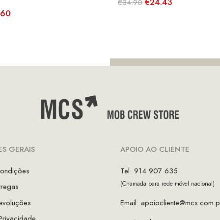
O
O
€
24.43
€
34.90
preço
preço
O
.60
original
atual
ço
preço
era:
é:
nal
atual
€34.90.
€24.43.
é:
00.
€33.60.
S GERAIS
APOIO AO CLIENTE
ondições
Tel: 914 907 635
(Chamada para rede móvel nacional)
tregas
evoluções
Email:
apoiocliente@mcs.com.p
 Privacidade