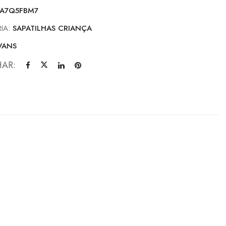
A7Q5FBM7
IA:
SAPATILHAS CRIANÇA
VANS
HAR: