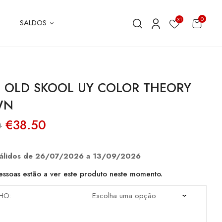
0
31
SALDOS
 OLD SKOOL UY COLOR THEORY
WN
O
O
€
38.50
0
preço
preço
original
atual
era:
é:
€55.00.
€38.50.
válidos de 26/07/2026 a 13/09/2026
ssoas estão a ver este produto neste momento.
HO