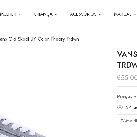
MULHER
CRIANÇA
ACESSÓRIOS
MARCAS
ans Old Skool UY Color Theory Trdwn
VANS
TRD
€
55.0
Preços 
24
pe
TAMAN