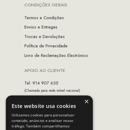
CONDIÇÕES GERAIS
Termos e Condições
Envios e Entregas
Trocas e Devoluções
Política de Privacidade
Livro de Reclamações Electrónico
APOIO AO CLIENTE
Tel: 914 907 635
(Chamada para rede móvel nacional)
×
Email:
apoiocliente@mcs.com.pt
Este website usa cookies
Horário de contacto:
Utilizamos cookies para personalizar
Dias úteis das 10h as 19h
conteúdo, anúncios e analisar nosso
tráfego. Também compartilhamos