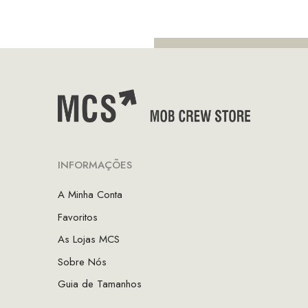
era:
é:
era:
é
€70.00.
€49.00.
€129.90.
€
INFORMAÇÕES
A Minha Conta
Favoritos
As Lojas MCS
Sobre Nós
Guia de Tamanhos