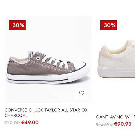
-30%
-30%
CONVERSE CHUCK TAYLOR ALL STAR OX
CHARCOAL
GANT AVINO WHI
O
O
€
49.00
€
70.00
O
€
90.93
€
129.90
preço
preço
preço
p
original
atual
original
a