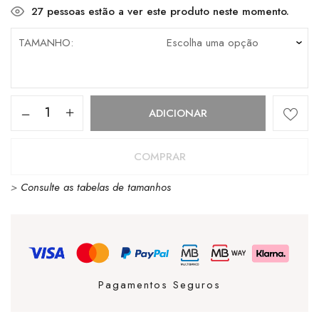
27
pessoas estão a ver este produto neste momento.
TAMANHO
Quantidade
ADICIONAR
de
Victoria
COMPRAR
Sneakers
>
Consulte as tabelas de tamanhos
Berlin
Celeste
Pagamentos Seguros