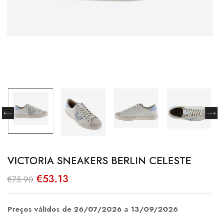
VICTORIA SNEAKERS BERLIN CELESTE
O
O
€
53.13
€
75.90
preço
preço
original
atual
era:
é:
€75.90.
€53.13.
Preços válidos de 26/07/2026 a 13/09/2026