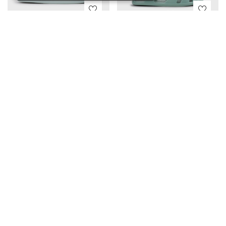
IGOR SANDALIA NEMO SOLID
IGOR SANDALIA NEMO SOLID
MENTA
OCEANO
€
29.95
€
29.95
CUBANAS AMALIA 100 BLACK
CUBANAS AMALIA 302 GREY
€
79.80
€
139.80