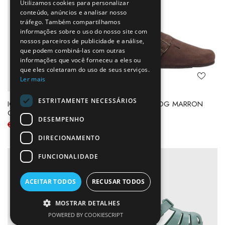
Utilizamos cookies para personalizar
conteúdo, anúncios e analisar nosso
tráfego. Também compartilhamos
informações sobre o uso do nosso site com
nossos parceiros de publicidade e análise,
que podem combiná-las com outras
informações que você forneceu a eles ou
que eles coletaram do uso de seus serviços.
Ler mais
ESTRITAMENTE NECESSÁRIOS
IGOR SANDALIA NEMO SOLID
PLAKTON BLOG MARRON
OCEANO
€
54.50
DESEMPENHO
€
29.95
DIRECIONAMENTO
FUNCIONALIDADE
ACEITAR TODOS
RECUSAR TODOS
MOSTRAR DETALHES
POWERED BY COOKIESCRIPT