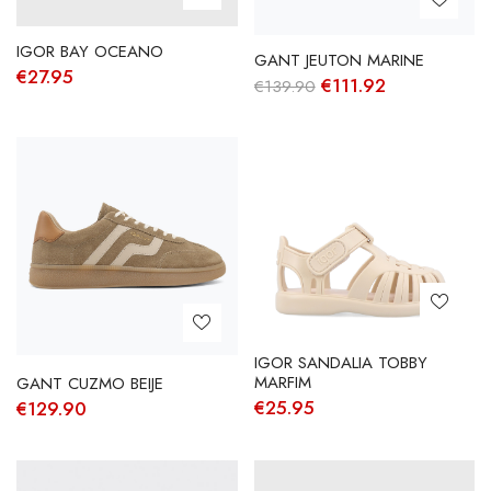
IGOR BAY OCEANO
GANT JEUTON MARINE
€
27.95
O
O
€
111.92
€
139.90
preço
preço
original
atual
era:
é:
€139.90.
€111.92.
IGOR SANDALIA TOBBY
MARFIM
GANT CUZMO BEIJE
€
25.95
€
129.90