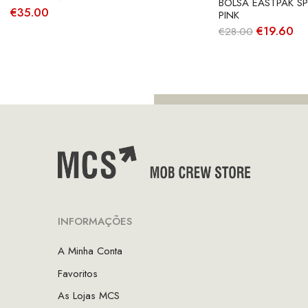
BOLSA EASTPAK S
€
35.00
PINK
O
O
€
19.60
€
28.00
preço
pr
original
at
era:
é:
€28.00.
€1
INFORMAÇÕES
A Minha Conta
Favoritos
As Lojas MCS