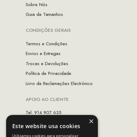
Sobre Nós
Guia de Tamanhos
CONDIÇÕES GERAIS
Termos e Condições
Envios e Entregas
Trocas e Devoluções
Política de Privacidade
Livro de Reclamações Electrónico
APOIO AO CLIENTE
Tel: 914 907 635
×
(Chamada para rede móvel nacional)
Este website usa cookies
Email:
apoiocliente@mcs.com.pt
Utilizamos cookies para personalizar