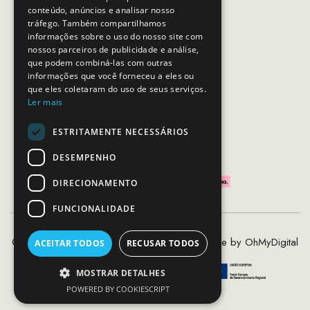
conteúdo, anúncios e analisar nosso
Horário de contacto:
tráfego. Também compartilhamos
Dias úteis das 10h as 19h
informações sobre o uso do nosso site com
nossos parceiros de publicidade e análise,
que podem combiná-las com outras
SEGUE-NOS
informações que você forneceu a eles ou
que eles coletaram do uso de seus serviços.
Ler mais
ESTRITAMENTE NECESSÁRIOS
PAGAMENTOS SEGUROS
DESEMPENHO
DIRECIONAMENTO
FUNCIONALIDADE
©2020 - 2026 MCS - Mob Crew Store | Made by
OhMyDigital
ACEITAR TODOS
RECUSAR TODOS
MOSTRAR DETALHES
POWERED BY COOKIESCRIPT