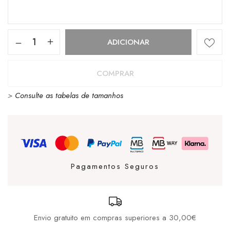
Quantidade
ADICIONAR
de
TIMBERLAND
COMPRAR
BOLSA
>
Consulte as tabelas de tamanhos
GREY
Pagamentos Seguros
Envio gratuito em compras superiores a 30,00€