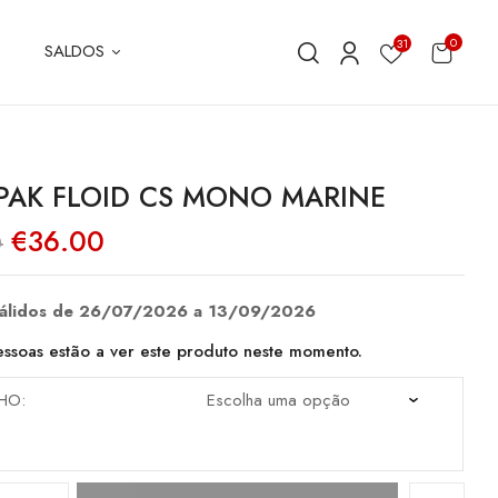
0
31
SALDOS
PAK FLOID CS MONO MARINE
O
O
€
36.00
0
preço
preço
original
atual
era:
é:
€72.00.
€36.00.
válidos de 26/07/2026 a 13/09/2026
ssoas estão a ver este produto neste momento.
HO