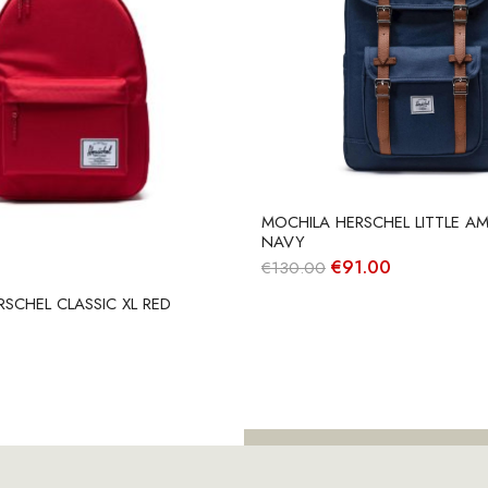
MOCHILA HERSCHEL LITTLE AM
NAVY
O
O
€
91.00
€
130.00
preço
preço
original
atual
SCHEL CLASSIC XL RED
era:
é:
€130.00.
€91.00.