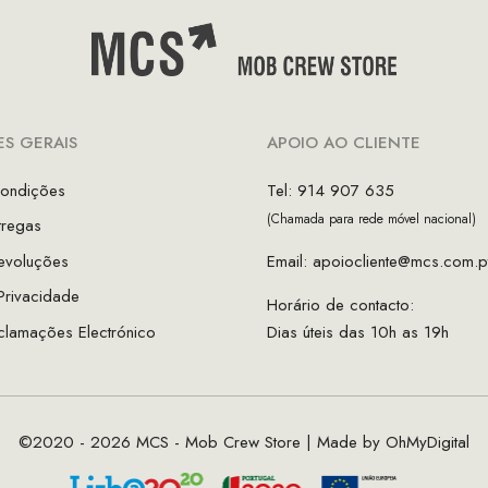
S GERAIS
APOIO AO CLIENTE
ondições
Tel: 914 907 635
(Chamada para rede móvel nacional)
tregas
evoluções
Email:
apoiocliente@mcs.com.p
 Privacidade
Horário de contacto:
clamações Electrónico
Dias úteis das 10h as 19h
©2020 - 2026 MCS - Mob Crew Store | Made by
OhMyDigital