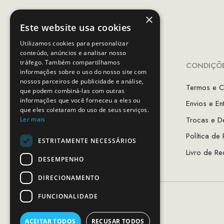
×
Este website usa cookies
Utilizamos cookies para personalizar
conteúdo, anúncios e analisar nosso
tráfego. Também compartilhamos
INFORMAÇÕES
CONDIÇÕE
informações sobre o uso do nosso site com
nossos parceiros de publicidade e análise,
A Minha Conta
Termos e C
que podem combiná-las com outras
informações que você forneceu a eles ou
Favoritos
Envios e En
que eles coletaram do uso de seus serviços.
As Lojas MCS
Trocas e D
Ler mais
Sobre Nós
Política de
ESTRITAMENTE NECESSÁRIOS
Guia de Tamanhos
Livro de Re
DESEMPENHO
DIRECIONAMENTO
FUNCIONALIDADE
ACEITAR TODOS
RECUSAR TODOS