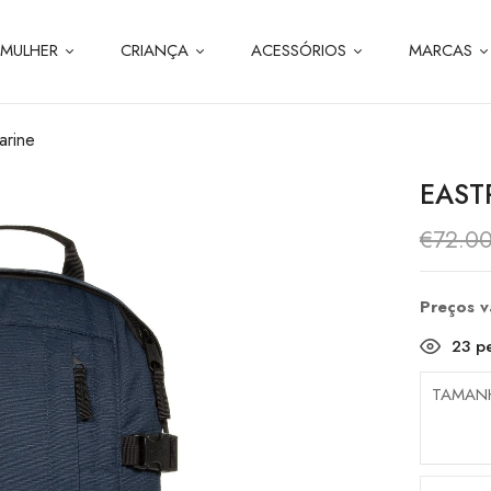
MULHER
CRIANÇA
ACESSÓRIOS
MARCAS
arine
EAST
€
72.0
Preços 
23
pe
TAMAN