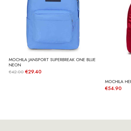
MOCHILA JANSPORT SUPERBREAK ONE BLUE
NEON
O
O
€
29.40
€
42.00
preço
preço
original
atual
MOCHILA HER
era:
é:
€
54.90
€42.00.
€29.40.