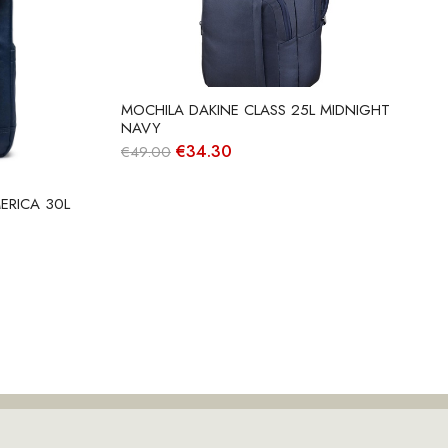
MOCHILA DAKINE CLASS 25L MIDNIGHT
NAVY
O
O
€
34.30
€
49.00
preço
preço
original
atual
era:
é:
ERICA 30L
€49.00.
€34.30.