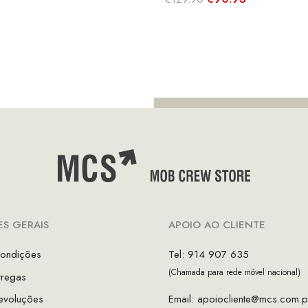
ço
preço
preço
preço
inal
atual
original
atual
é:
era:
é:
9.00.
€94.50.
€129.90.
€90.93.
S GERAIS
APOIO AO CLIENTE
ondições
Tel: 914 907 635
(Chamada para rede móvel nacional)
tregas
evoluções
Email:
apoiocliente@mcs.com.p