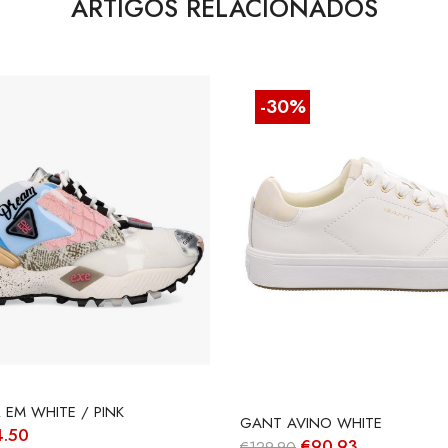
ARTIGOS RELACIONADOS
-30%
 EM WHITE / PINK
GANT AVINO WHITE
O
4.50
O
O
€
90.93
€
129.90