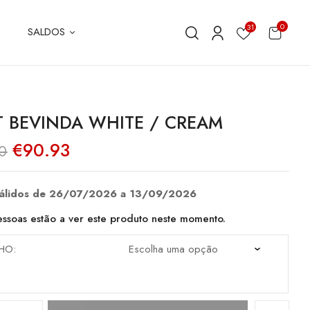
0
31
SALDOS
 BEVINDA WHITE / CREAM
O
O
€
90.93
0
preço
preço
original
atual
era:
é:
€129.90.
€90.93.
válidos de 26/07/2026 a 13/09/2026
ssoas estão a ver este produto neste momento.
HO