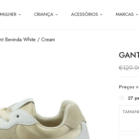
MULHER
CRIANÇA
ACESSÓRIOS
MARCAS
nt Bevinda White / Cream
GANT
€
129.9
Preços 
27
pe
TAMAN