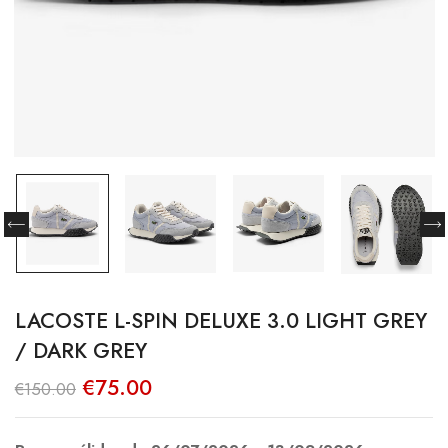
LACOSTE L-SPIN DELUXE 3.0 LIGHT GREY
/ DARK GREY
O
O
€
75.00
€
150.00
preço
preço
original
atual
era:
é:
€150.00.
€75.00.