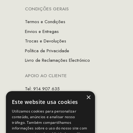
CONDIÇÕES GERAIS
Termos e Condições
Envios e Entregas
Trocas e Devoluções
Política de Privacidade
Livro de Reclamações Electrónico
APOIO AO CLIENTE
Tel: 914 907 635
×
(Chamada para rede móvel nacional)
Este website usa cookies
Email:
apoiocliente@mcs.com.pt
Utilizamos cookies para personalizar
conteúdo, anúncios e analisar nosso
Horário de contacto:
tráfego. Também compartilhamos
Dias úteis das 10h as 19h
informações sobre o uso do nosso site com