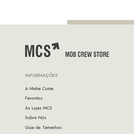
era:
é:
€69.90.
€4
INFORMAÇÕES
A Minha Conta
Favoritos
As Lojas MCS
Sobre Nós
Guia de Tamanhos