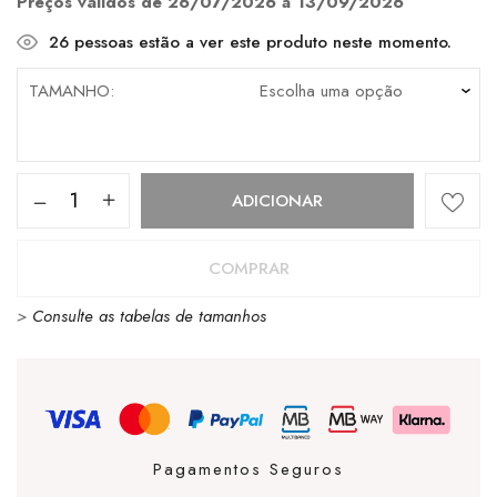
Preços válidos de 26/07/2026 a 13/09/2026
26
pessoas estão a ver este produto neste momento.
TAMANHO
Quantidade
ADICIONAR
de
Lacoste
COMPRAR
L-
>
Consulte as tabelas de tamanhos
Spin
Deluxe
3.0
Light
Grey
Pagamentos Seguros
/