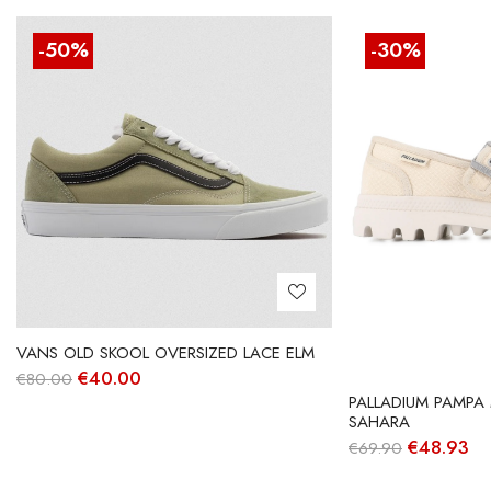
-50%
-30%
VANS OLD SKOOL OVERSIZED LACE ELM
O
O
€
40.00
€
80.00
preço
preço
PALLADIUM PAMPA
original
atual
SAHARA
era:
é:
O
O
€
48.93
€
69.90
€80.00.
€40.00.
preço
pr
original
at