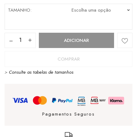
TAMANHO
Quantidade
ADICIONAR
de
MERREL
COMPRAR
MAIPO
>
Consulte as tabelas de tamanhos
EXPLORER
AEROSPORT
-
PALEIVY
Pagamentos Seguros