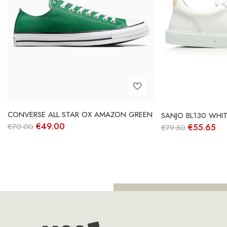
CONVERSE ALL STAR OX AMAZON GREEN
SANJO BL130 WHI
O
O
€
49.00
O
O
€
70.00
€
55.65
€
79.50
preço
preço
preço
pr
original
atual
original
atu
era:
é:
era:
é:
€70.00.
€49.00.
€79.50.
€5