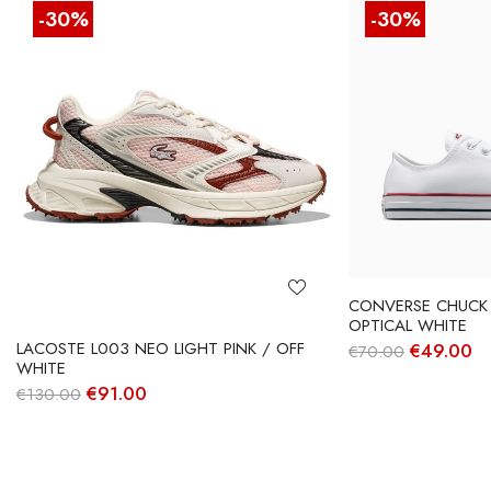
-30%
-30%
CONVERSE CHUCK 
OPTICAL WHITE
O
O
LACOSTE L003 NEO LIGHT PINK / OFF
€
49.00
€
70.00
preço
pr
WHITE
original
at
O
O
€
91.00
€
130.00
era:
é:
preço
preço
€70.00.
€4
original
atual
era:
é:
€130.00.
€91.00.