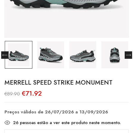
MERRELL SPEED STRIKE MONUMENT
O
O
€
71.92
€
89.90
preço
preço
original
atual
era:
é:
€89.90.
€71.92.
Preços válidos de 26/07/2026 a 13/09/2026
26
pessoas estão a ver este produto neste momento.