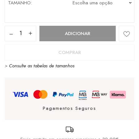
TAMANHO
Quantidade
ADICIONAR
de
Merrell
COMPRAR
Speed
>
Consulte as tabelas de tamanhos
Strike
Monument
Pagamentos Seguros