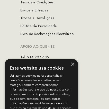
Termos e Condições
Envios e Entregas
Trocas e Devoluções
Política de Privacidade
Livro de Reclamações Electrónico
APOIO AO CLIENTE
Tel: 914 907 635
×
(Chamada para rede móvel nacional)
Este website usa cookies
Email:
apoiocliente@mcs.com.pt
Utilizamos cookies para personalizar
conteúdo, anúncios e analisar nosso
Horário de contacto:
tráfego. Também compartilhamos
Dias úteis das 10h as 19h
informações sobre o uso do nosso site com
nossos parceiros de publicidade e análise,
que podem combiná-las com outras
SEGUE-NOS
informações que você forneceu a eles ou
que eles coletaram do uso de seus serviços.