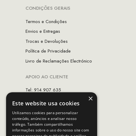
CONDIÇÕES GERAIS
Termos e Condições
Envios e Entregas
Trocas e Devoluções
Política de Privacidade
Livro de Reclamações Electrónico
APOIO AO CLIENTE
Tel: 914 907 635
×
(Chamada para rede móvel nacional)
Este website usa cookies
Email:
apoiocliente@mcs.com.pt
Utilizamos cookies para personalizar
conteúdo, anúncios e analisar nosso
Horário de contacto:
tráfego. Também compartilhamos
Dias úteis das 10h as 19h
informações sobre o uso do nosso site com
nossos parceiros de publicidade e análise,