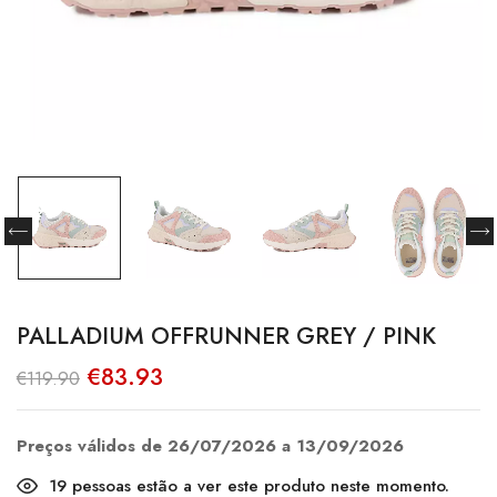
PALLADIUM OFFRUNNER GREY / PINK
O
O
€
83.93
€
119.90
preço
preço
original
atual
era:
é:
€119.90.
€83.93.
Preços válidos de 26/07/2026 a 13/09/2026
19
pessoas estão a ver este produto neste momento.