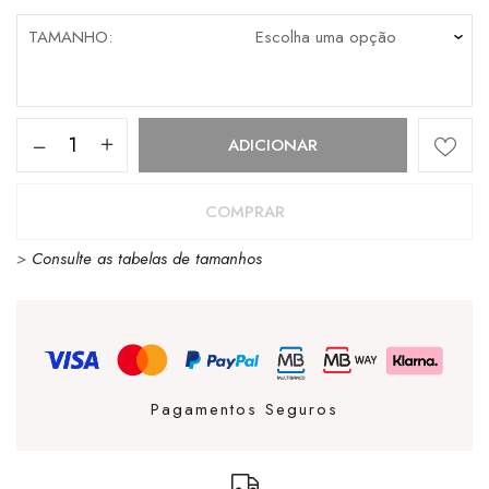
TAMANHO
Quantidade
ADICIONAR
de
PALLADIUM
COMPRAR
OFFRUNNER
>
Consulte as tabelas de tamanhos
GREY
/
PINK
Pagamentos Seguros