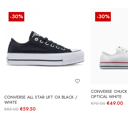
-30%
-30%
CONVERSE CHUCK 
OPTICAL WHITE
CONVERSE ALL STAR LIFT OX BLACK /
WHITE
O
O
€
49.00
€
70.00
preço
pr
O
O
€
59.50
€
85.00
original
at
preço
preço
era:
é:
original
atual
€70.00.
€4
era:
é:
€85.00.
€59.50.