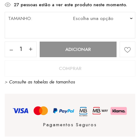
27
pessoas estão a ver este produto neste momento.
TAMANHO
Quantidade
ADICIONAR
de
Sanjo
COMPRAR
Hyper
>
Consulte as tabelas de tamanhos
Run
Olive
Pagamentos Seguros