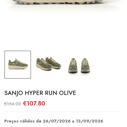
SANJO HYPER RUN OLIVE
O
O
€
107.80
€
154.00
preço
preço
original
atual
era:
é:
€154.00.
€107.80.
Preços válidos de 26/07/2026 a 13/09/2026