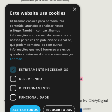
×
Email:
apoiocliente@mcs.com.pt
Este website usa cookies
Horário de contacto:
Utilizamos cookies para personalizar
Dias úteis das 10h as 19h
conteúdo, anúncios e analisar nosso
tráfego. Também compartilhamos
informações sobre o uso do nosso site com
nossos parceiros de publicidade e análise,
SEGUE-NOS
que podem combiná-las com outras
informações que você forneceu a eles ou
que eles coletaram do uso de seus serviços.
Ler mais
PAGAMENTOS SEGUROS
ESTRITAMENTE NECESSÁRIOS
DESEMPENHO
DIRECIONAMENTO
FUNCIONALIDADE
©2020 - 2026 MCS - Mob Crew Store | Made by
OhMyDigital
ACEITAR TODOS
RECUSAR TODOS