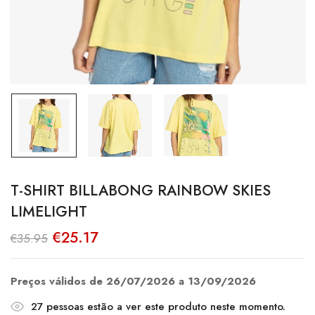
T-SHIRT BILLABONG RAINBOW SKIES
LIMELIGHT
O
O
€
25.17
€
35.95
preço
preço
original
atual
era:
é:
€35.95.
€25.17.
Preços válidos de 26/07/2026 a 13/09/2026
27
pessoas estão a ver este produto neste momento.