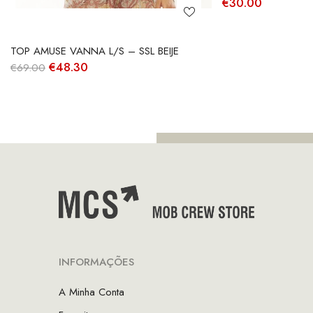
€
30.00
TOP AMUSE VANNA L/S – SSL BEIJE
O
O
€
48.30
€
69.00
preço
preço
original
atual
era:
é:
€69.00.
€48.30.
INFORMAÇÕES
A Minha Conta