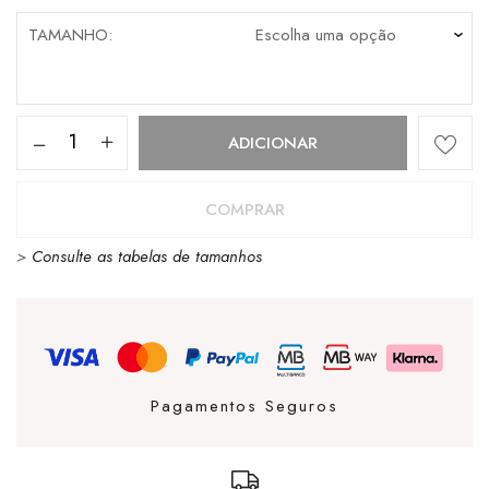
TAMANHO
Quantidade
ADICIONAR
de
T-
COMPRAR
Shirt
>
Consulte as tabelas de tamanhos
Billabong
Rainbow
Skies
Limelight
Pagamentos Seguros