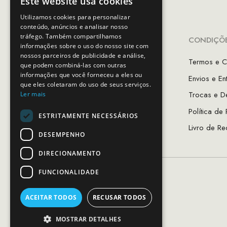
Este website usa cookies
Utilizamos cookies para personalizar
conteúdo, anúncios e analisar nosso
tráfego. Também compartilhamos
INFORMAÇÕES
CONDIÇÕE
informações sobre o uso do nosso site com
nossos parceiros de publicidade e análise,
A Minha Conta
Termos e C
que podem combiná-las com outras
informações que você forneceu a eles ou
Favoritos
Envios e En
que eles coletaram do uso de seus serviços.
As Lojas MCS
Trocas e D
Ler mais
Sobre Nós
Política de
ESTRITAMENTE NECESSÁRIOS
Guia de Tamanhos
Livro de Re
DESEMPENHO
DIRECIONAMENTO
FUNCIONALIDADE
ACEITAR TODOS
RECUSAR TODOS
MOSTRAR DETALHES