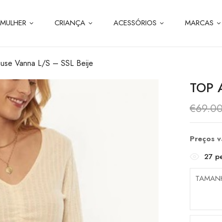
MULHER
CRIANÇA
ACESSÓRIOS
MARCAS
use Vanna L/S – SSL Beije
TOP 
€
69.0
Preços 
27
pe
TAMAN