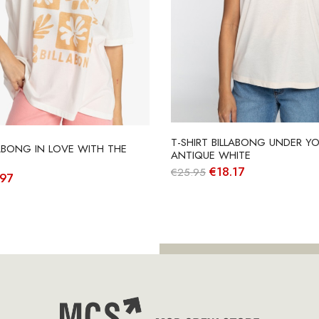
T-SHIRT BILLABONG UNDER YO
LABONG IN LOVE WITH THE
ANTIQUE WHITE
O
O
€
18.17
€
25.95
O
.97
preço
preço
o
preço
original
atual
nal
atual
era:
é:
é:
€25.95.
€18.17.
95.
€20.97.