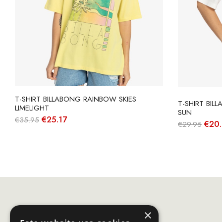
T-SHIRT BILLABONG RAINBOW SKIES
T-SHIRT BIL
LIMELIGHT
SUN
O
O
€
25.17
€
35.95
O
€
20
€
29.95
preço
preço
preç
original
atual
origi
era:
é:
era:
€35.95.
€25.17.
€29.
×