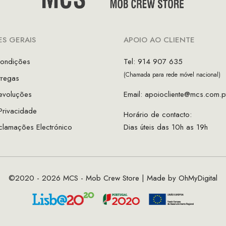
S GERAIS
APOIO AO CLIENTE
ondições
Tel: 914 907 635
(Chamada para rede móvel nacional)
tregas
evoluções
Email:
apoiocliente@mcs.com.p
 Privacidade
Horário de contacto:
clamações Electrónico
Dias úteis das 10h as 19h
©2020 - 2026 MCS - Mob Crew Store | Made by
OhMyDigital