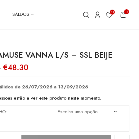
0
31
SALDOS
AMUSE VANNA L/S – SSL BEIJE
O
O
€
48.30
0
preço
preço
original
atual
era:
é:
€69.00.
€48.30.
válidos de 26/07/2026 a 13/09/2026
ssoas estão a ver este produto neste momento.
HO