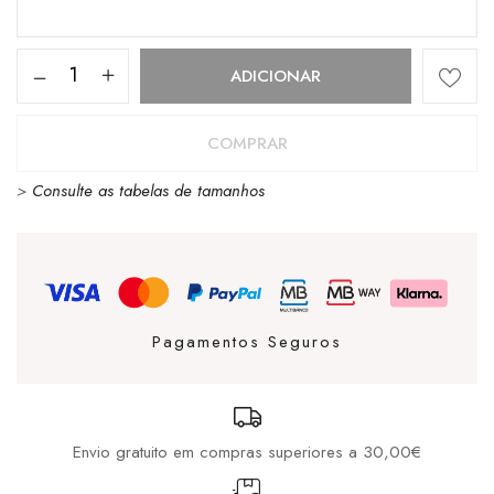
Quantidade
ADICIONAR
de
CUBANAS
COMPRAR
LEONOR
>
Consulte as tabelas de tamanhos
100
GREEN
Pagamentos Seguros
Envio gratuito em compras superiores a 30,00€