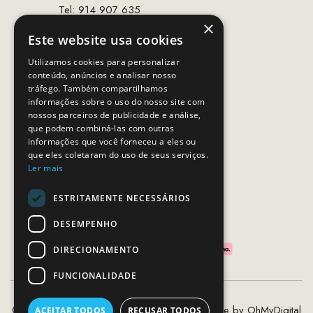
Tel: 914 907 635
×
(Chamada para rede móvel nacional)
Este website usa cookies
Email:
apoiocliente@mcs.com.pt
Utilizamos cookies para personalizar
conteúdo, anúncios e analisar nosso
Horário de contacto:
tráfego. Também compartilhamos
Dias úteis das 10h as 19h
informações sobre o uso do nosso site com
nossos parceiros de publicidade e análise,
que podem combiná-las com outras
SEGUE-NOS
informações que você forneceu a eles ou
que eles coletaram do uso de seus serviços.
Ler mais
ESTRITAMENTE NECESSÁRIOS
PAGAMENTOS SEGUROS
DESEMPENHO
DIRECIONAMENTO
FUNCIONALIDADE
©2020 - 2026 MCS - Mob Crew Store | Made by
OhMyDigital
ACEITAR TODOS
RECUSAR TODOS