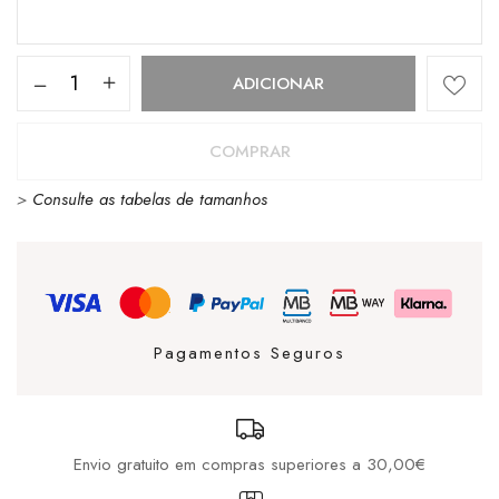
Quantidade
ADICIONAR
de
PITAS
COMPRAR
KILDA
>
Consulte as tabelas de tamanhos
MARINO
Pagamentos Seguros
Envio gratuito em compras superiores a 30,00€